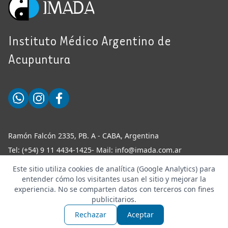
Instituto Médico Argentino de
Acupuntura
Ramón Falcón 2335, PB. A - CABA, Argentina
Tel:
(+54) 9 11 4434-1425
- Mail:
info@imada.com.ar
Este sitio utiliza cookies de analítica (Google Analytics) para
entender cómo los visitantes usan el sitio y mejorar la
experiencia. No se comparten datos con terceros con fines
publicitarios.
Copyright ©
2026
Todos los derechos reservados -
Powered by
Rainmakers
Rechazar
Aceptar