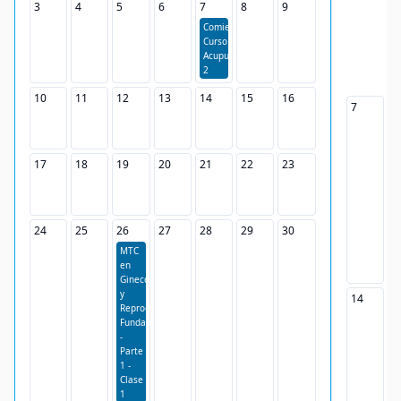
3
4
5
6
7
8
9
Comienzo
Curso
Acupuntura
2
10
11
12
13
14
15
16
7
8
17
18
19
20
21
22
23
24
25
26
27
28
29
30
MTC
en
Ginecología
y
14
1
Reproducción.
Fundamentos
-
Parte
1 -
Clase
1