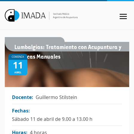
Lumbalgias: Tratamiento con Acupuntura y
Técnicas Manuales
COMIENZA
11
ABRIL
Docente:
Guillermo Stilstein
Fechas:
Sábado 11 de abril de 9.00 a 13.00 h
Horas:
4 horas