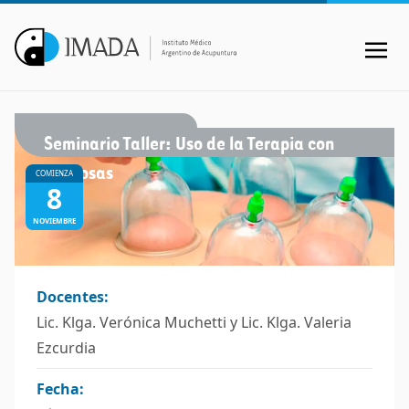
Seminario Taller: Uso de la Terapia con
Ventosas
COMIENZA
8
NOVIEMBRE
Docentes:
Lic. Klga. Verónica Muchetti y Lic. Klga. Valeria
Ezcurdia
Fecha: