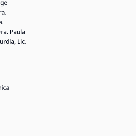
rge
ra.
a.
ra. Paula
urdia, Lic.
nica