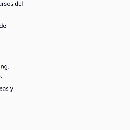
ursos del
 de
ong,
.
eas y