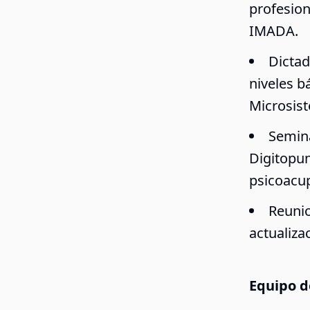
profesion
IMADA.
Dictad
niveles b
Microsis
Semina
Digitopun
psicoacup
Reunio
actualiza
Equipo d